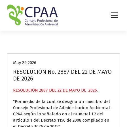
S
a
l
t
a
r
a
Noticias
l
c
o
May 24 2026
n
RESOLUCIÓN No. 2887 DEL 22 DE MAYO
t
DE 2026
e
n
RESOLUCIÓN 2887 DEL 22 DE MAYO DE 2026.
i
d
“Por medio de la cual se designa un miembro del
o
Consejo Profesional de Administración Ambiental –
CPAA según lo señalado en el numeral 1.2 del
artículo 1 del Decreto 1150 de 2008 compilado en
el Decreto 1076 de 2015”.