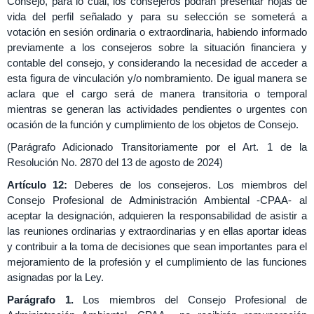
Consejo,
para
lo
cual,
los
consejeros
podrán
presentar
hojas
de
vida
del perfil señalado y para su selección se someterá a
votación en sesión ordinaria o
e
xtraordinaria, habiendo informado
previamente a los consejeros sobre la situación financiera y
contable
del
consejo,
y
considerando
la
necesidad
de
acceder
a
esta
figura
de
vinculación
y/o
nombramiento.
De
igual
manera
se
aclara
que
el
cargo
será
de
manera
transitoria
o
temporal
mientras se generan las actividades pendientes o urgentes con
ocasión de la función y
cumplimiento
de
los
objetos
de
Consejo.
(Parágrafo Adicionado Transitoriamente por el Art. 1 de la
Resolución No. 2870 del 13 de agosto de 2024)
Artículo 12:
Deberes de los consejeros. Los miembros del
Consejo Profesional de Administración Ambiental -CPAA- al
aceptar la designación, adquieren la responsabilidad de asistir a
las reuniones ordinarias y extraordinarias y en ellas aportar ideas
y contribuir a la toma de decisiones que sean importantes para el
mejoramiento de la profesión y el cumplimiento de las funciones
asignadas por la Ley.
Parágrafo 1.
Los miembros del Consejo Profesional de