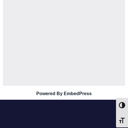
Powered By EmbedPress
Altern
Alter