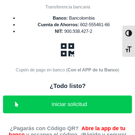
Transferencia bancaria
Banco:
Bancolombia
Cuenta de Ahorros:
602-555461-66
NIT:
900.938.427-2
Altern
Alter
Cupón de pago en banco (
Con el APP de tu Banco
)
¿Todo listo?
Iniciar solicitud
¿Pagarás con Código QR?
A
bre la app de tu
banco
y escanea el código. ¡Rápido y seguro!