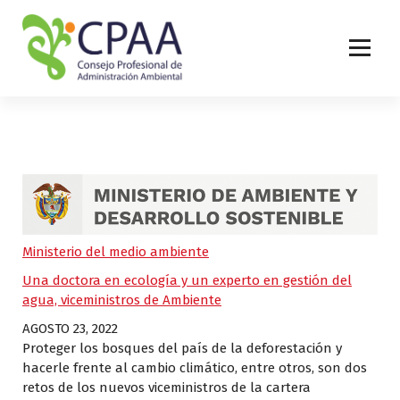
S
a
l
t
a
r
a
l
c
o
n
t
e
Ministerio del medio ambiente
n
Una doctora en ecología y un experto en gestión del
i
agua, viceministros de Ambiente
d
o
AGOSTO 23, 2022
Proteger los bosques del país de la deforestación y
hacerle frente al cambio climático, entre otros, son dos
retos de los nuevos viceministros de la cartera